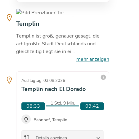
copyright
copyright
18.7
°C
Templin
Templin ist groß, genauer gesagt, die
achtgrößte Stadt Deutschlands und
gleichzeitig liegt sie in ei...
mehr anzeigen
info
Ausflugtag: 03.08.2026
Ausflugta
Templin nach El Dorado
Templi
1 Std. 9 Min.
08:33
09:42
08:3
Bahnhof, Templin
Bah
route
keyboard_arrow_down
route
Details anzeigen
De