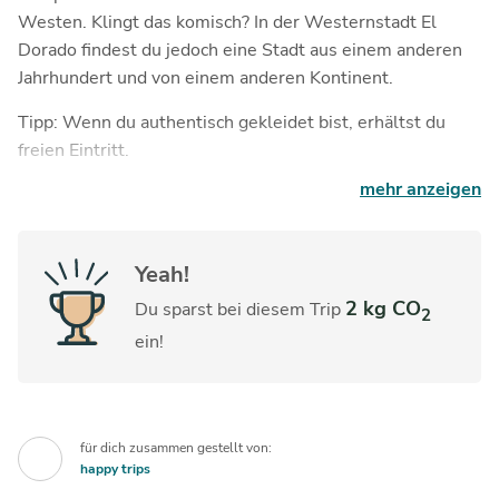
Westen. Klingt das komisch? In der Westernstadt El
Dorado findest du jedoch eine Stadt aus einem anderen
Jahrhundert und von einem anderen Kontinent.
Tipp: Wenn du authentisch gekleidet bist, erhältst du
freien Eintritt.
mehr anzeigen
Mittags erkundest du das mittelalterliche Templin und
entdeckst historische Relikte an jeder Ecke. Du kannst dir
eine Stadtführung buchen, oder die Altstadt auf eigene
Yeah!
Faust erkunden.
2 kg CO
Du sparst bei diesem Trip
2
ein!
für dich zusammen gestellt von:
happy trips