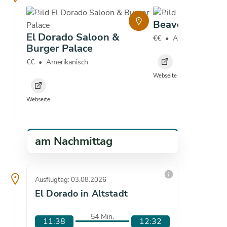
copyright
copyright
Beaver Lodge
El Dorado Saloon &
€€
•
Amerikanisch
Burger Palace
€€
•
Amerikanisch
Webseite
Webseite
am Nachmittag
info
Ausflugtag: 03.08.2026
Ausflugta
El Dorado in Altstadt
El Dor
54 Min.
11:38
12:32
14:1