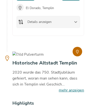
El Dorado, Templin
El 
route
keyboard_arrow_down
route
Details anzeigen
De
copyright
copyright
18.7
°C
Historische Altstadt Templin
2020 wurde das 750. Stadtjubiläum
gefeiert, woran man sehen kann, dass
sich in Templin viel Geschich...
mehr anzeigen
Highlights