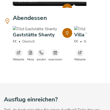
Pulverturm
Prenzlauer Tor
copyright
copyright
Abendessen
copyright
copyright
Gaststätte Shanty
Villa Toscana
€€
•
Deutsch
€€
•
Italienisch
Webseite
Menü
anrufen
reservieren
Webseite
Menü
anrufen
Ausflug einreichen?
Toll, du hast eine Idee für einen Ausflug? Teile ihn uns