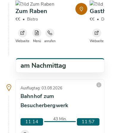
copyright
copyright
Zum Raben
Gasthaus Aiple
€€
•
Bistro
€€
•
Deutsch
Webseite
Menü
anrufen
Webseite
Menü
anrufen
am Nachmittag
info
Ausflugtag: 03.08.2026
Ausflugta
Bahnhof zum
Bahnh
Besucherbergwerk
Besuc
43 Min.
11:14
11:57
16:3