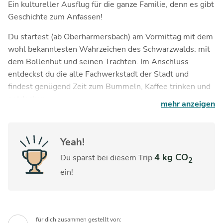
Ein kultureller Ausflug für die ganze Familie, denn es gibt
Geschichte zum Anfassen!
Du startest (ab Oberharmersbach) am Vormittag mit dem
wohl bekanntesten Wahrzeichen des Schwarzwalds: mit
dem Bollenhut und seinen Trachten. Im Anschluss
entdeckst du die alte Fachwerkstadt der Stadt und
findest genügend Zeit zum Bummeln, Kaffee trinken und
entdecken.
mehr anzeigen
Mittags erkundest du die Tiefen des Besucherbergwerks
– erfrischende Kühle an heißen Sommertagen!
Yeah!
Tipp:
100 Tage im Jahr ist in der Marktstadt Markt. Alle
4 kg CO
Du sparst bei diesem Trip
2
Termine findest du
hier
.
ein!
für dich zusammen gestellt von: