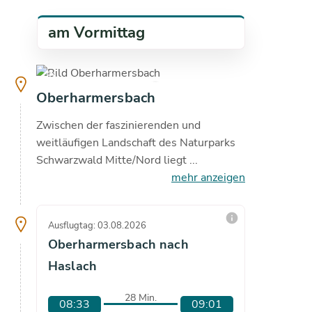
am Vormittag
copyright
19.4
°C
Oberharmersbach
Zwischen der faszinierenden und
weitläufigen Landschaft des Naturparks
Schwarzwald Mitte/Nord liegt ...
mehr anzeigen
info
Ausflugtag: 03.08.2026
Ausflugta
Oberharmersbach nach
Oberh
Haslach
Hasla
28 Min.
08:33
09:01
09:3