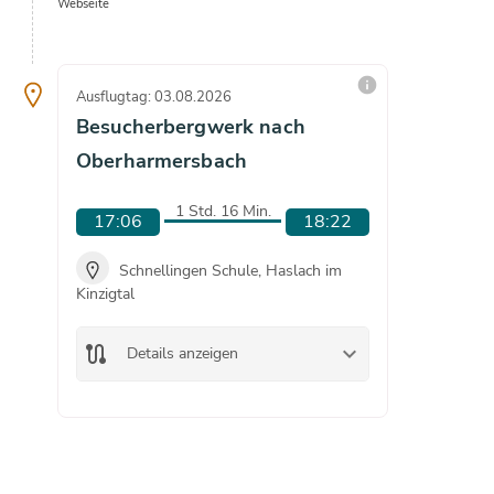
Webseite
info
Ausflugtag: 03.08.2026
Ausflugta
Besucherbergwerk nach
Besuc
Oberharmersbach
Oberh
1 Std. 16 Min.
17:06
18:22
17:3
Schnellingen Schule, Haslach im
Sch
Kinzigtal
Kinzigtal
Bes
check
route
keyboard_arrow_down
Details anzeigen
route
De