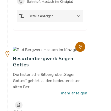
Bahnhof, Haslach im Kinzigtal
Bah
Bes
check
route
keyboard_arrow_down
Details anzeigen
route
De
copyright
Besucherbergwerk Segen
Gottes
Die historische Silbergrube „Segen
Gottes“ gehört zu den bedeutendsten
alten Ber...
mehr anzeigen