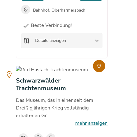
Bahnhof, Oberharmersbach
Bah
Beste Verbindung!
check
route
De
route
keyboard_arrow_down
Details anzeigen
copyright
Schwarzwälder
Trachtenmuseum
Das Museum, das in einer seit dem
Dreißigjährigen Krieg vollständig
erhaltenen Gr...
mehr anzeigen