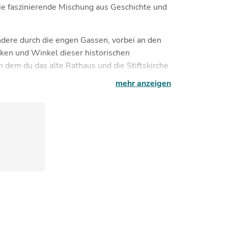
 die faszinierende Mischung aus Geschichte und
dere durch die engen Gassen, vorbei an den
ken und Winkel dieser historischen
n dem du das alte Rathaus und die Stiftskirche
15. Jahrhundert und bietet neben einer
mehr anzeigen
 Blick auf die Stadt vom Kirchturm aus.
inger Schloss. Mit dem Bus erreichst du
Schloss in wenigen Minuten zu Fuß erreichst.
ät Tübingen (MUT) und bietet eine
en. Vom Schloss aus genießt du zudem einen
ar.
 sich in der Nähe der Altstadt befindet. Hier
 Schwäbischen Rostbraten in einer gemütlichen
ine hervorragende Küche und seine idyllische