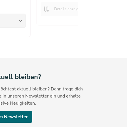
route
keyboard_arrow_down
Details anzeigen
keyboard_arrow_down
uell bleiben?
öchtest aktuell bleiben? Dann trage dich
e in unseren Newsletter ein und erhalte
sive Neuigkeiten.
m Newsletter