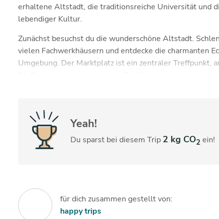
erhaltene Altstadt, die traditionsreiche Universität und
lebendiger Kultur.
Zunächst besuchst du die wunderschöne Altstadt. Schlen
vielen Fachwerkhäusern und entdecke die charmanten Ec
Umgebung. Der Marktplatz ist ein zentraler Treffpunkt, a
St. Georg bewundern kannst. Die Kirche stammt aus dem 
beeindruckenden Architektur auch einen atemberaubenden
Nach der Erkundung der Altstadt geht es weiter zum Tüb
bequem die Haltestelle „Burgsteige“, von wo aus du das 
Yeah!
Das Schloss beherbergt heute das Museum der Universit
2 kg CO
Du sparst bei diesem Trip
ein!
2
interessante Sammlung von Kunst und Kulturgegenständ
faszinierenden Panoramablick auf die Stadt und den Neck
Mittags kehrst du in das Restaurant Neckarmüller ein, das
kannst du regionale Spezialitäten wie Maultaschen oder
für dich zusammen gestellt von:
Atmosphäre genießen. Das Restaurant ist bekannt für se
happy trips
Lage direkt am Fluss.