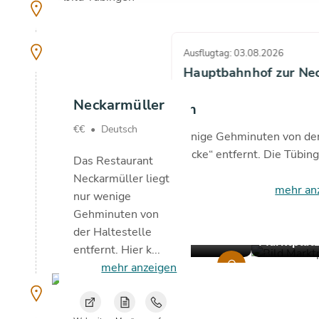
copyright
24
°C
Ausflugtag: 03.08.2026
Hauptbahnhof zur Ne
Neckarmüller
3 Min.
Altstadt Tübingen
08:57
€€
•
Deutsch
Die Altstadt ist nur wenige Gehminuten von de
Hauptbahnhof, Tübinge
Haltestelle „Neckarbrücke“ entfernt. Die Tübin
Das Restaurant
Al...
Neckarmüller liegt
route
Details anzeigen
mehr an
nur wenige
Gehminuten von
Highlights
der Haltestelle
Rathaus
Marktplat
entfernt. Hier k...
copyright
copyright
mehr anzeigen
copyright
25