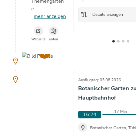
Themengärten
e...
route
Details anzeigen
mehr anzeigen
Webseite
Zeiten
copyright
Ausflugtag: 03.08.2026
Botanischer Garten z
Hauptbahnhof
17 Min.
16:24
Botanischer Garten, Tüb