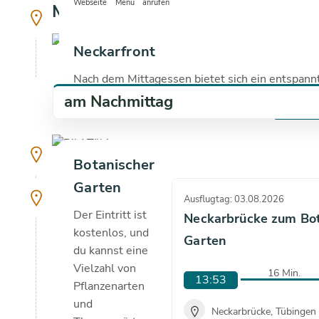
Webseite
Menü
anrufen
Mittagessen
°C
copyright
Neckarfront
Nach dem Mittagessen bietet sich ein entspann
Spaziergang entlang des Neckars an. Genieß...
am Nachmittag
mehr an
copyright
Botanischer
Garten
Ausflugtag: 03.08.2026
Der Eintritt ist
Neckarbrücke zum Bo
kostenlos, und
Garten
du kannst eine
Vielzahl von
16 Min.
13:53
Pflanzenarten
und
Neckarbrücke, Tübingen