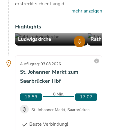
erstreckt sich entlang d...
mehr anzeigen
Highlights
copyright
copyright
Ludwigskirche
Rathaus St. Joha
info
Ausflugtag: 03.08.2026
Ausflugta
St. Johanner Markt zum
St. Jo
Saarbrücker Hbf
Saarbr
8 Min.
16:59
17:07
17:0
St. Johanner Markt, Saarbrücken
St.
Beste Verbindung!
check
route
De