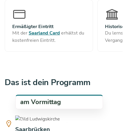
Ermäßigter Eintritt
Historischer
Mit der
Saarland Card
erhältst du
Du lernst e
kostenfreien Eintritt.
Vergangenes
Das ist dein Programm
am Vormittag
copyright
copyright
18.9
°C
Saarbrücken