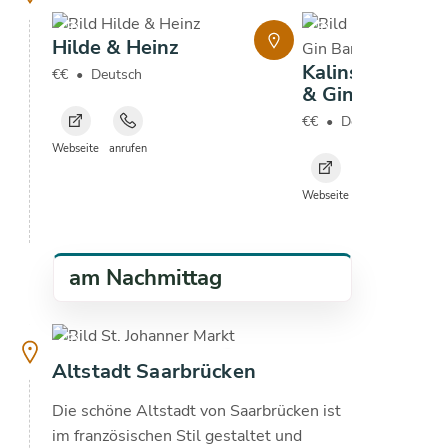
copyright
copyright
Hilde & Heinz
Kalinski Wurstw
€€
•
Deutsch
& Gin Bar
€€
•
Deutsch
Webseite
anrufen
Webseite
anrufen
am Nachmittag
copyright
18.9
°C
Altstadt Saarbrücken
Die schöne Altstadt von Saarbrücken ist
im französischen Stil gestaltet und