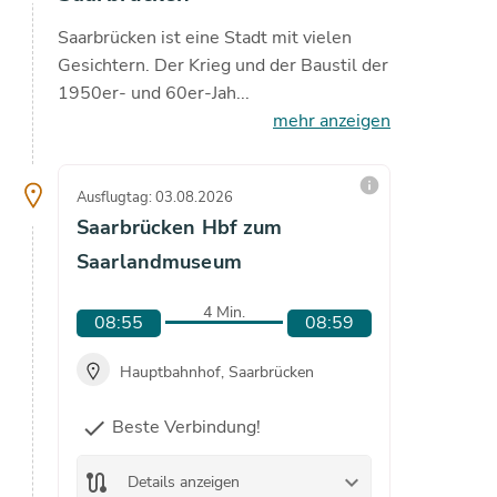
Saarbrücken ist eine Stadt mit vielen
Gesichtern. Der Krieg und der Baustil der
1950er- und 60er-Jah...
mehr anzeigen
info
Ausflugtag: 03.08.2026
Ausflugta
Saarbrücken Hbf zum
Saarbr
Saarlandmuseum
Saarl
4 Min.
08:55
08:59
09:1
Hauptbahnhof, Saarbrücken
Hau
Beste Verbindung!
check
route
De
route
keyboard_arrow_down
Details anzeigen