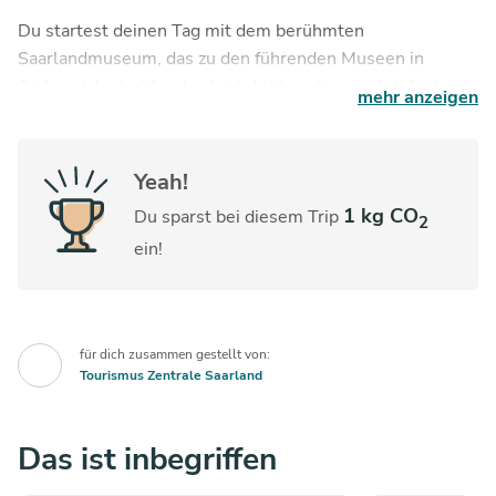
Du startest deinen Tag mit dem berühmten
Saarlandmuseum, das zu den führenden Museen in
Südwestdeutschland gehört. Mittags bummelst du durch
mehr anzeigen
die Altstadt und genießt Geschichte, gutes Essen und
den besonderen Flair Saarbrückens.
Yeah!
1 kg CO
Du sparst bei diesem Trip
2
ein!
für dich zusammen gestellt von:
Tourismus Zentrale Saarland
Das ist inbegriffen