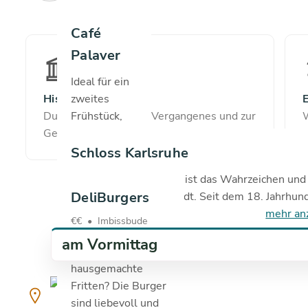
Karlsruhe
Café
Karlsruhe
Palaver
hat viele
Ideal für ein
Gesichter
Historischer Einblick
zweites
E
und blickt
Du lernst etwas über Vergangenes und zur
Frühstück,
W
mit einer
Geschichte.
oder einfach
über 300-
nur einen
Schloss Karlsruhe
jährigen
zweiten
Historie auf
Das Schloss Karlsruhe ist das Wahrzeichen und
Kaffee, bietet
die
DeliBurgers
Zentrum der Fächerstadt. Seit dem 18. Jahrhunde
das...
Geschichte
mehr an
mehr
€€
•
Imbissbude
ein...
anzeigen
mehr
am Vormittag
Wo gibt es noch
anzeigen
Webseite
hausgemachte
Fritten? Die Burger
copyright
Webseite
Menü
Highlights
25.7
sind liebevoll und