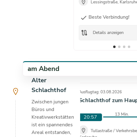
Lessingstraße, Karlsruh
Beste Verbindung!
check
route
Details anzeigen
am Abend
Alter
Schlachthof
Ausflugtag: 03.08.2026
Schlachthof zum Hau
Zwischen jungen
Büros und
13 Min.
20:57
Kreativwerkstätten
ist ein spannendes
Tullastraße / Verkehrsbe
Areal entstanden,