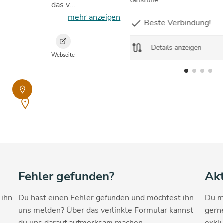
Karlsruhe
das v...
mehr anzeigen
Beste Verbindung!
check
route
Details anzeigen
Webseite
Fehler gefunden?
Akt
 ihn
Du hast einen Fehler gefunden und möchtest ihn
Du m
uns melden? Über das verlinkte Formular kannst
gern
du uns darauf aufmerksam machen.
exklu