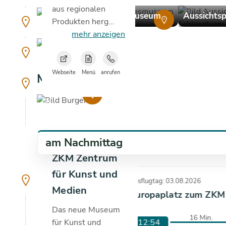
aus regionalen
copyright
copyright
Badisches Landesmuseum
°C
Aussichts
copyright
Produkten herg...
mehr anzeigen
copyright
Webseite
Menü
anrufen
Mittagessen
copyright
am Nachmittag
ZKM Zentrum
für Kunst und
Ausflugtag: 03.08.2026
Medien
Europaplatz zum ZKM
Das neue Museum
16 Min.
12:54
für Kunst und