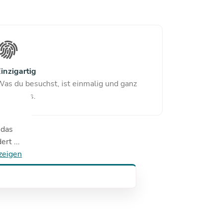
inzigartig
as du besuchst, ist einmalig und ganz
besonders.
 das
rt ...
zeigen