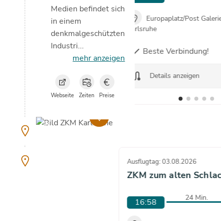
Medien befindet sich
Europaplatz/Post Galerie
in einem
Karlsruhe
denkmalgeschützten
Industri...
Beste Verbindung!
check
mehr anzeigen
route
Details anzeigen
Webseite
Zeiten
Preise
copyright
Ausflugtag: 03.08.2026
ZKM zum alten Schla
24 Min.
16:58