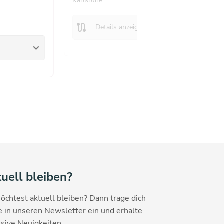
Karlsruhe
route
keyboard_arrow_down
Details anzeigen
keyboard_arrow_down
uell bleiben?
öchtest aktuell bleiben? Dann trage dich
e in unseren Newsletter ein und erhalte
sive Neuigkeiten.