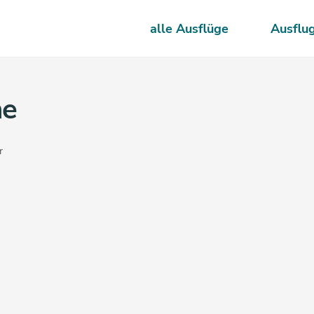
alle Ausflüge
Ausflu
he
r