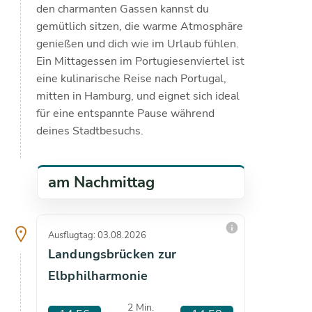
den charmanten Gassen kannst du
gemütlich sitzen, die warme Atmosphäre
genießen und dich wie im Urlaub fühlen.
Ein Mittagessen im Portugiesenviertel ist
eine kulinarische Reise nach Portugal,
mitten in Hamburg, und eignet sich ideal
für eine entspannte Pause während
deines Stadtbesuchs.
am Nachmittag
info
Ausflugtag: 03.08.2026
Ausflugta
Landungsbrücken zur
Landun
Elbphilharmonie
Elbphi
2 Min.