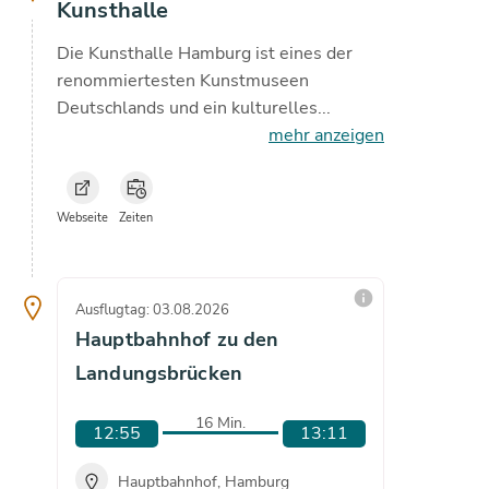
Kunsthalle
Die Kunsthalle Hamburg ist eines der
renommiertesten Kunstmuseen
Deutschlands und ein kulturelles...
mehr anzeigen
Webseite
Zeiten
info
Ausflugtag: 03.08.2026
Ausflugta
Hauptbahnhof zu den
Hauptb
Landungsbrücken
Landu
16 Min.
12:55
13:11
12:5
Hauptbahnhof, Hamburg
Hau