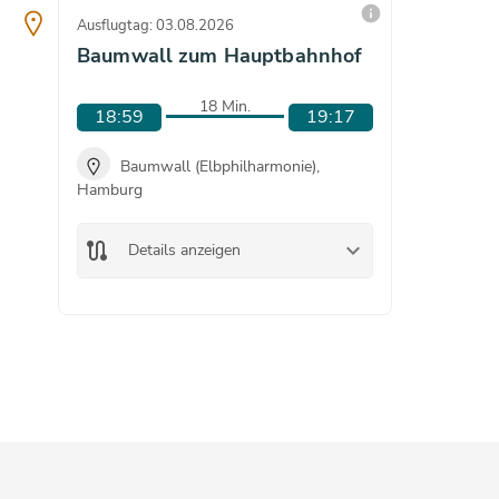
info
Ausflugtag: 03.08.2026
Ausflugta
Baumwall zum Hauptbahnhof
Baumw
18 Min.
18:59
19:17
19:0
Baumwall (Elbphilharmonie),
Bau
Hamburg
Hamburg
route
keyboard_arrow_down
route
Details anzeigen
De