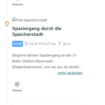
Webseite
copyright
Spaziergang durch die
Speicherstadt
leicht
01:22
5.27 km
30 m
Beginne deinen Spaziergang an der U-
Bahn-Station Baumwall
(Elbphilharmonie), von wo aus du direkt...
mehr anzeigen
Website