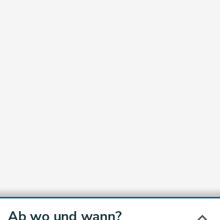
Ab wo und wann?
keyboard_arrow_up