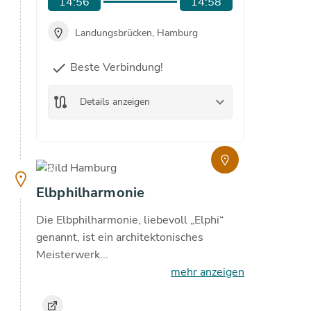
14:56
14:58
15:0
Landungsbrücken, Hamburg
Lan
Beste Verbindung!
check
route
De
route
keyboard_arrow_down
Details anzeigen
copyright
Elbphilharmonie
Die Elbphilharmonie, liebevoll „Elphi“
genannt, ist ein architektonisches
Meisterwerk...
mehr anzeigen