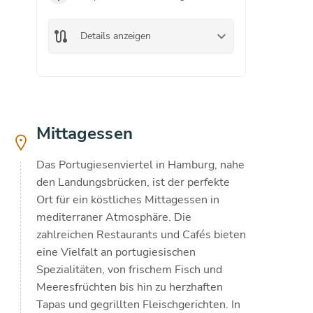
route
keyboard_arrow_down
route
Details anzeigen
De
Mittagessen
Das Portugiesenviertel in Hamburg, nahe
den Landungsbrücken, ist der perfekte
Ort für ein köstliches Mittagessen in
mediterraner Atmosphäre. Die
zahlreichen Restaurants und Cafés bieten
eine Vielfalt an portugiesischen
Spezialitäten, von frischem Fisch und
Meeresfrüchten bis hin zu herzhaften
Tapas und gegrillten Fleischgerichten. In