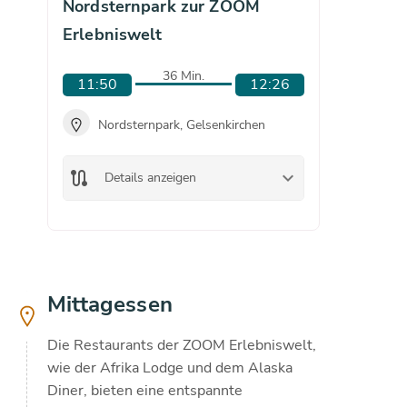
Nordsternpark zur ZOOM
Nords
Erlebniswelt
Erlebn
36 Min.
11:50
12:26
12:1
Nordsternpark, Gelsenkirchen
Nor
route
keyboard_arrow_down
route
Details anzeigen
De
Mittagessen
Die Restaurants der ZOOM Erlebniswelt,
wie der Afrika Lodge und dem Alaska
Diner, bieten eine entspannte