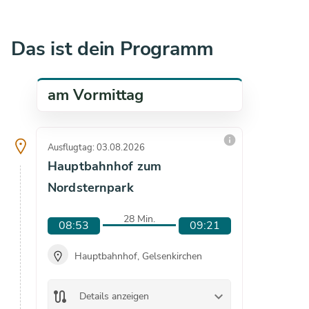
Das ist dein Programm
am Vormittag
info
Ausflugtag: 03.08.2026
Ausflugta
Hauptbahnhof zum
Haupt
Nordsternpark
Nordst
28 Min.
08:53
09:21
09:1
Hauptbahnhof, Gelsenkirchen
Hau
Bes
check
route
keyboard_arrow_down
Details anzeigen