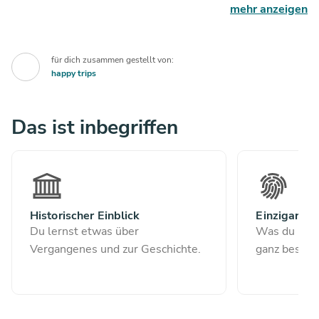
in naturnah gestalteten Lebensräumen beobachten.
mehr anzeigen
Während des Besuchs kannst du in einem der
Restaurants im Zoo zu Mittag essen, bevor du den Rest
für dich zusammen gestellt von:
des Nachmittags mit der Erkundung der weitläufigen
happy trips
Anlagen verbringst. Dieser Ausflug verbindet
Geschichte, Natur und tierische Erlebnisse und bietet
genügend Zeit, um jede Station entspannt zu erleben.
Das ist inbegriffen
Historischer Einblick
Einzigartig
Du lernst etwas über
Was du besu
Vergangenes und zur Geschichte.
ganz besond