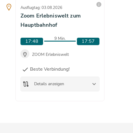
info
Ausflugtag: 03.08.2026
Ausflugta
Zoom Erlebniswelt zum
Zoom E
Hauptbahnhof
Haupt
9 Min.
17:48
17:57
18:0
ZOOM Erlebniswelt
ZOO
Beste Verbindung!
check
route
De
route
keyboard_arrow_down
Details anzeigen