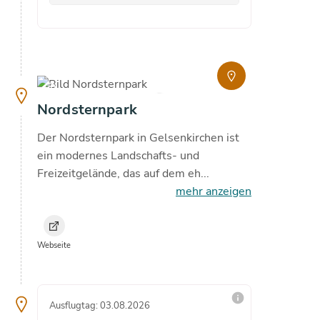
route
De
copyright
copyright
11.4
°C
Nordsternpark
Der Nordsternpark in Gelsenkirchen ist
ein modernes Landschafts- und
Freizeitgelände, das auf dem eh...
mehr anzeigen
Webseite
info
Ausflugtag: 03.08.2026
Ausflugta