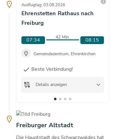
info
Ausflugtag: 03.08.2026
Ausflugta
Ehrenstetten Rathaus nach
Ehrens
Freiburg
Freibu
42 Min.
07:34
08:15
08:0
Gemeindezentrum, Ehrenkirchen
Gem
Beste Verbindung!
check
route
De
route
keyboard_arrow_down
Details anzeigen
copyright
copyright
21
°C
Freiburger Altstadt
Die Hauptstadt des Schwarzwaldes hat