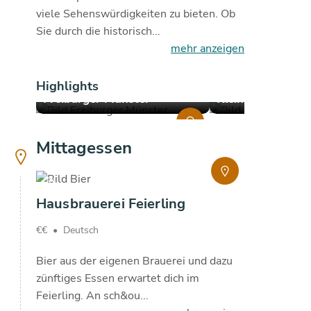
viele Sehenswürdigkeiten zu bieten. Ob
Sie durch die historisch...
mehr anzeigen
Highlights
Freiburger Münster
Klein Venedig
copyright
copyright
Mittagessen
copyright
Hausbrauerei Feierling
€€
•
Deutsch
Bier aus der eigenen Brauerei und dazu
zünftiges Essen erwartet dich im
Feierling. An sch&ou...