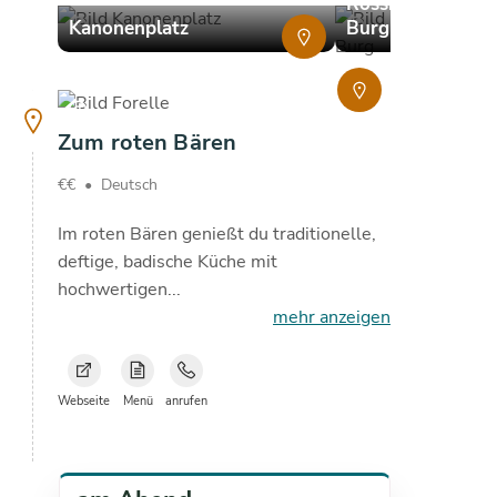
Rosskopfturm – 
copyright
copyright
Kanonenplatz
Burg
copyright
Zum roten Bären
€€
•
Deutsch
Im roten Bären genießt du traditionelle,
deftige, badische Küche mit
hochwertigen...
mehr anzeigen
Webseite
Menü
anrufen