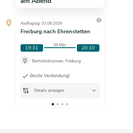
am Abend
info
Ausflugtag: 03.08.2026
Ausflugta
Freiburg nach Ehrenstetten
Freibu
39 Min.
19:31
20:10
20:0
Bertoldsbrunnen, Freiburg
Ber
Beste Verbindung!
check
route
De
route
keyboard_arrow_down
Details anzeigen