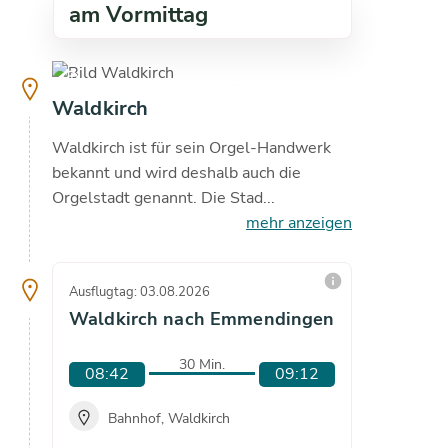
am Vormittag
copyright
30.1
°C
Waldkirch
Waldkirch ist für sein Orgel-Handwerk
bekannt und wird deshalb auch die
Orgelstadt genannt. Die Stad...
mehr anzeigen
info
Ausflugtag: 03.08.2026
Ausflugta
Waldkirch nach Emmendingen
Waldk
30 Min.
08:42
09:12
08:4
Bahnhof, Waldkirch
Bah