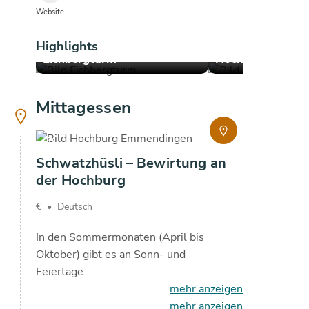
Website
Highlights
Eichbergturm
Hochburg
copyright
copyright
Mittagessen
copyright
Schwatzhüsli – Bewirtung an
der Hochburg
€
•
Deutsch
In den Sommermonaten (April bis
Oktober) gibt es an Sonn- und
Feiertage...
mehr anzeigen
mehr anzeigen