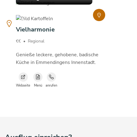
copyright
copyright
Vielharmonie
€€
•
Regional
Genieße leckere, gehobene, badische
Küche in Emmendingens Innenstadt.
Webseite
Menü
anrufen