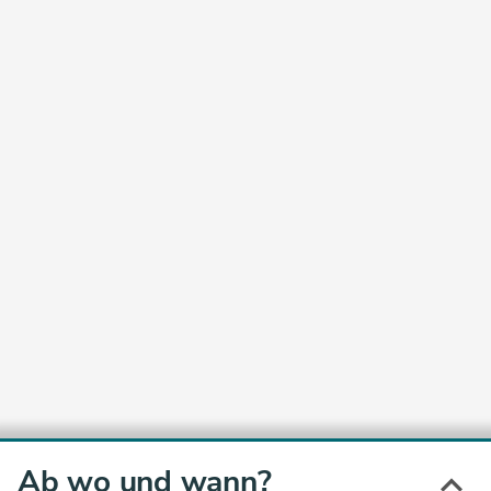
Ab wo und wann?
keyboard_arrow_up