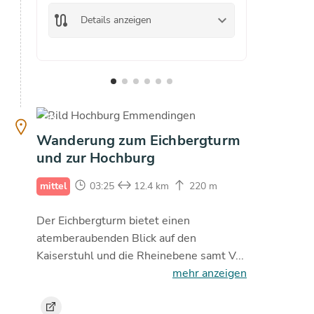
route
keyboard_arrow_down
route
Details anzeigen
De
copyright
Wanderung zum Eichbergturm
und zur Hochburg
mittel
03:25
12.4 km
220 m
Der Eichbergturm bietet einen
atemberaubenden Blick auf den
Kaiserstuhl und die Rheinebene samt V...
mehr anzeigen